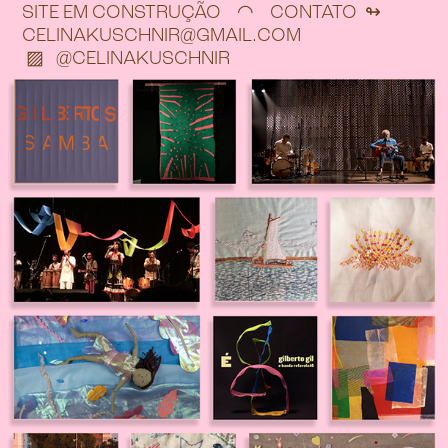
SITE EM CONSTRUÇÃO ◠ CONTATO ↬
CELINAKUSCHNIR@GMAIL.COM
▨
@CELINAKUSCHNIR